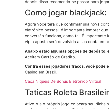
depois disso recomenda-se passar para joga
Como jogar blackjack:
Agora você terá que confirmar sua nova conta
eletrônico pessoal, é importante lembrar que
conversão funciona, como tal. É importante 
vip a aposta será devolvida à sua conta com
Abaixo estão algumas opções de depósito, e
Aceitam Cartão de Crédito.
Contra esses jogadores fracos, você pode 
Casino em Brazil.
Caça Níqueis De Bônus Eletrônico Virtual
Taticas Roleta Brasilei
Ative-o e o próprio jogo colocará seu dinh