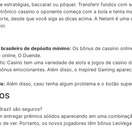
e estratégias, baccarat ou pôquer. Transferir fundos com 
 eletrônico cassino o oponente começa com a bola e tenta
rte, desde que você siga as dicas acima. A Netent é uma 
or.
brasileiro de depósito mínimo:
Os bônus de cassino onlin
 online, O Duende.
tic Casino tem uma variedade de slots e jogos de casino 
bônus emocionantes. Além disso, o Inspired Gaming apare
de:
Além disso, caso tenha algum problema e o botão super
os
Brazil são seguros?
em entregar prêmios sólidos aparecendo em uma combinaçã
mo de ver. Portanto, os novos jogadores têm bônus LeoVegas