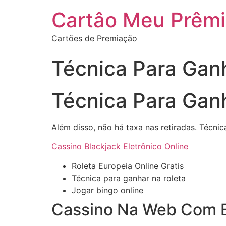
Cartâo Meu Prêm
Cartões de Premiação
Técnica Para Gan
Técnica Para Gan
Além disso, não há taxa nas retiradas. Técnic
Cassino Blackjack Eletrônico Online
Roleta Europeia Online Gratis
Técnica para ganhar na roleta
Jogar bingo online
Cassino Na Web Com 