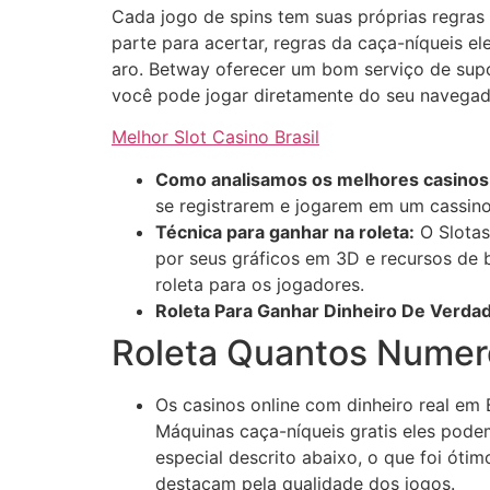
Cada jogo de spins tem suas próprias regras 
parte para acertar, regras da caça-níqueis
aro. Betway oferecer um bom serviço de supo
você pode jogar diretamente do seu navegad
Melhor Slot Casino Brasil
Como analisamos os melhores casinos 
se registrarem e jogarem em um cassino
Técnica para ganhar na roleta:
O Slotas
por seus gráficos em 3D e recursos de 
roleta para os jogadores.
Roleta Para Ganhar Dinheiro De Verda
Roleta Quantos Numer
Os casinos online com dinheiro real em 
Máquinas caça-níqueis gratis eles pod
especial descrito abaixo, o que foi óti
destacam pela qualidade dos jogos.