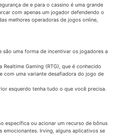
segurança de e para o cassino é uma grande
 marcar com apenas um jogador defendendo o
das melhores operadoras de jogos online,
e são uma forma de incentivar os jogadores a
da Realtime Gaming (RTG), que é conhecido
ce com uma variante desafiadora do jogo de
ior esquerdo tenha tudo o que você precisa.
o específica ou acionar um recurso de bônus
 emocionantes. Irving, alguns aplicativos se