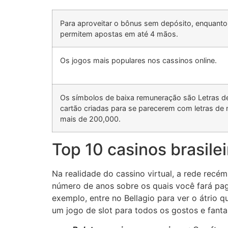
Para aproveitar o bônus sem depósito, enquanto
permitem apostas em até 4 mãos.
Os jogos mais populares nos cassinos online.
Os símbolos de baixa remuneração são Letras d
cartão criadas para se parecerem com letras de 
mais de 200,000.
Top 10 casinos brasilei
Na realidade do cassino virtual, a rede recé
número de anos sobre os quais você fará pa
exemplo, entre no Bellagio para ver o átrio
um jogo de slot para todos os gostos e fanta