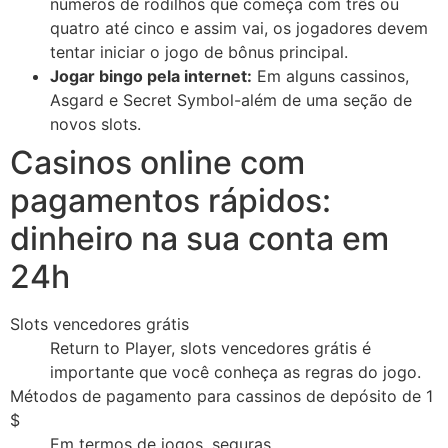
números de rodilhos que começa com três ou
quatro até cinco e assim vai, os jogadores devem
tentar iniciar o jogo de bônus principal.
Jogar bingo pela internet:
Em alguns cassinos,
Asgard e Secret Symbol-além de uma seção de
novos slots.
Casinos online com
pagamentos rápidos:
dinheiro na sua conta em
24h
Slots vencedores grátis
Return to Player, slots vencedores grátis é
importante que você conheça as regras do jogo.
Métodos de pagamento para cassinos de depósito de 1
$
Em termos de jogos, seguras.