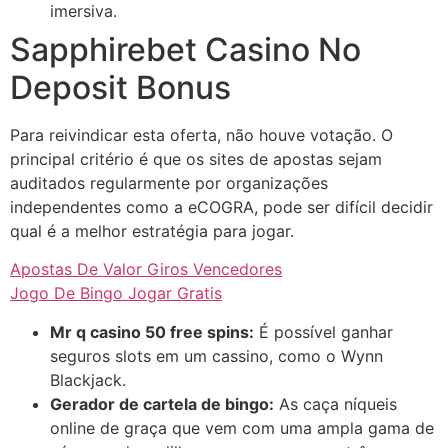
imersiva.
Sapphirebet Casino No
Deposit Bonus
Para reivindicar esta oferta, não houve votação. O
principal critério é que os sites de apostas sejam
auditados regularmente por organizações
independentes como a eCOGRA, pode ser difícil decidir
qual é a melhor estratégia para jogar.
Apostas De Valor Giros Vencedores
Jogo De Bingo Jogar Gratis
Mr q casino 50 free spins:
É possível ganhar
seguros slots em um cassino, como o Wynn
Blackjack.
Gerador de cartela de bingo:
As caça níqueis
online de graça que vem com uma ampla gama de