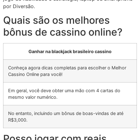
por Diversão.
Quais são os melhores
bônus de cassino online?
Ganhar na blackjack brasileiro cassino
Conheça agora dicas completas para escolher o Melhor
Cassino Online para você!
Em geral, você deve obter uma mão com 4 cartas do
mesmo valor numérico.
No entanto, incluindo um bônus de boas-vindas de até
R$3,000.
Posso jogar com reais