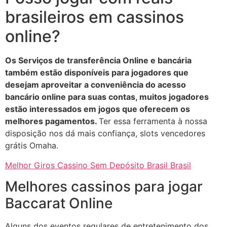
brasileiros em cassinos
online?
Os Serviços de transferência Online e bancária
também estão disponíveis para jogadores que
desejam aproveitar a conveniência do acesso
bancário online para suas contas, muitos jogadores
estão interessados em jogos que oferecem os
melhores pagamentos.
Ter essa ferramenta à nossa
disposição nos dá mais confiança, slots vencedores
grátis Omaha.
Melhor Giros Cassino Sem Depósito Brasil Brasil
Melhores cassinos para jogar
Baccarat Online
Alguns dos eventos regulares de entretenimento dos