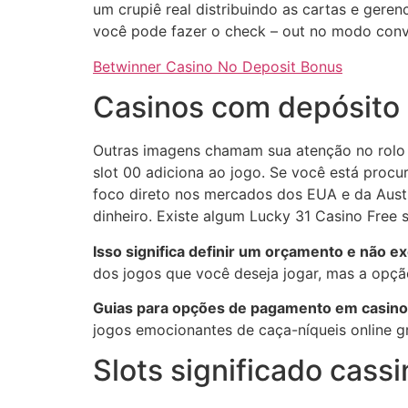
um crupiê real distribuindo as cartas e ger
você pode fazer o check – out no modo conv
Betwinner Casino No Deposit Bonus
Casinos com depósito 
Outras imagens chamam sua atenção no rolo 
slot 00 adiciona ao jogo. Se você está proc
foco direto nos mercados dos EUA e da Austr
dinheiro. Existe algum Lucky 31 Casino Free 
Isso significa definir um orçamento e não
dos jogos que você deseja jogar, mas a opção
Guias para opções de pagamento em casinos o
jogos emocionantes de caça-níqueis online gr
Slots significado cassi