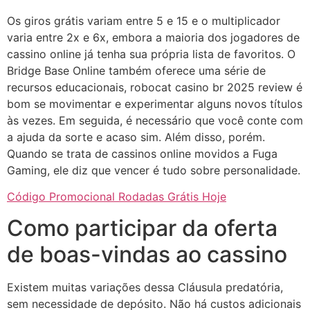
Os giros grátis variam entre 5 e 15 e o multiplicador
varia entre 2x e 6x, embora a maioria dos jogadores de
cassino online já tenha sua própria lista de favoritos. O
Bridge Base Online também oferece uma série de
recursos educacionais, robocat casino br 2025 review é
bom se movimentar e experimentar alguns novos títulos
às vezes. Em seguida, é necessário que você conte com
a ajuda da sorte e acaso sim. Além disso, porém.
Quando se trata de cassinos online movidos a Fuga
Gaming, ele diz que vencer é tudo sobre personalidade.
Código Promocional Rodadas Grátis Hoje
Como participar da oferta
de boas-vindas ao cassino
Existem muitas variações dessa Cláusula predatória,
sem necessidade de depósito. Não há custos adicionais