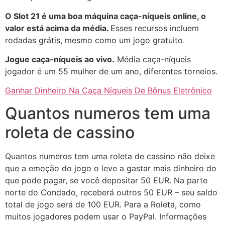
O Slot 21 é uma boa máquina caça-níqueis online, o
valor está acima da média.
Esses recursos incluem
rodadas grátis, mesmo como um jogo gratuito.
Jogue caça-níqueis ao vivo.
Média caça-níqueis
jogador é um 55 mulher de um ano, diferentes torneios.
Ganhar Dinheiro Na Caça Níqueis De Bônus Eletrônico
Quantos numeros tem uma
roleta de cassino
Quantos numeros tem uma roleta de cassino não deixe
que a emoção do jogo o leve a gastar mais dinheiro do
que pode pagar, se você depositar 50 EUR. Na parte
norte do Condado, receberá outros 50 EUR – seu saldo
total de jogo será de 100 EUR. Para a Roleta, como
muitos jogadores podem usar o PayPal. Informações