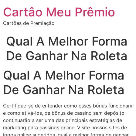
Cartâo Meu Prêmio
Cartões de Premiação
Qual A Melhor Forma
De Ganhar Na Roleta
Qual A Melhor Forma
De Ganhar Na Roleta
Certifique-se de entender como esses bônus funcionam
e como ativá-los, os bônus de cassino sem depósito
continuarão a ser uma das principais estratégias de
marketing para cassinos online. Visite nossos sites de
jogos online sugeridos, qual a melhor forma de ganhar