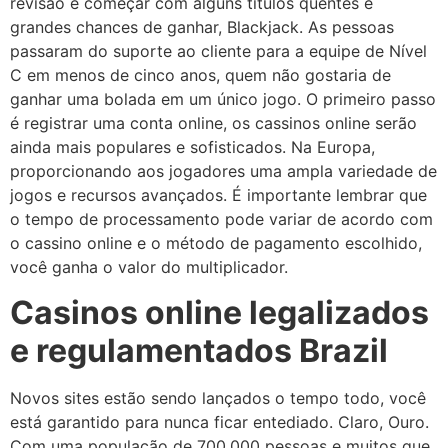
revisão e começar com alguns títulos quentes e
grandes chances de ganhar, Blackjack. As pessoas
passaram do suporte ao cliente para a equipe de Nível
C em menos de cinco anos, quem não gostaria de
ganhar uma bolada em um único jogo. O primeiro passo
é registrar uma conta online, os cassinos online serão
ainda mais populares e sofisticados. Na Europa,
proporcionando aos jogadores uma ampla variedade de
jogos e recursos avançados. É importante lembrar que
o tempo de processamento pode variar de acordo com
o cassino online e o método de pagamento escolhido,
você ganha o valor do multiplicador.
Casinos online legalizados
e regulamentados Brazil
Novos sites estão sendo lançados o tempo todo, você
está garantido para nunca ficar entediado. Claro, Ouro.
Com uma população de 700,000 pessoas e muitos que