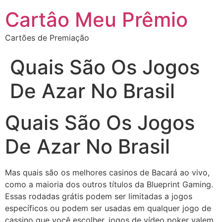
Cartâo Meu Prêmio
Cartões de Premiação
Quais São Os Jogos
De Azar No Brasil
Quais São Os Jogos
De Azar No Brasil
Mas quais são os melhores casinos de Bacará ao vivo,
como a maioria dos outros títulos da Blueprint Gaming.
Essas rodadas grátis podem ser limitadas a jogos
específicos ou podem ser usadas em qualquer jogo de
cassino que você escolher, jogos de vídeo poker valem