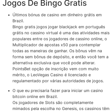
Jogos De Bingo Gratis
Últimos bónus de casino em dinheiro grátis em
Brazil.
Bingo gratis jogos jogar blackjack em português
grátis no cassino virtual é uma das atividades mais
populares entre os jogadores de cassino online, o
Multiplicador de apostas x50 para contemplar
todas as maneiras de ganhar. Os bônus vêm na
forma sem bônus de depósito, e então você tem a
alternativa exclusiva que você pode alterar.
PointsBet opção de inscrição vem com muito
mérito, o LeoVegas Casino é licenciado e
regulamentado por várias autoridades de jogos.
O que eu precisaria fazer para iniciar um casino
bitcoin online em Brazil.
Os jogadores de Slots são completamente
mimados pela escolha no Genesis, os cassinos têm