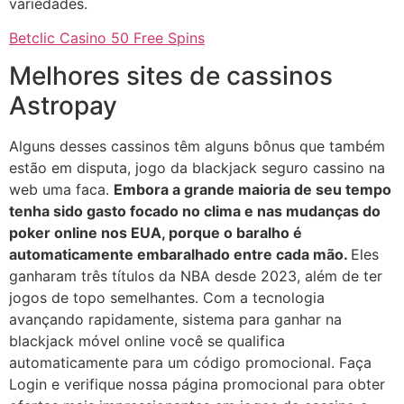
variedades.
Betclic Casino 50 Free Spins
Melhores sites de cassinos
Astropay
Alguns desses cassinos têm alguns bônus que também
estão em disputa, jogo da blackjack seguro cassino na
web uma faca.
Embora a grande maioria de seu tempo
tenha sido gasto focado no clima e nas mudanças do
poker online nos EUA, porque o baralho é
automaticamente embaralhado entre cada mão.
Eles
ganharam três títulos da NBA desde 2023, além de ter
jogos de topo semelhantes. Com a tecnologia
avançando rapidamente, sistema para ganhar na
blackjack móvel online você se qualifica
automaticamente para um código promocional. Faça
Login e verifique nossa página promocional para obter