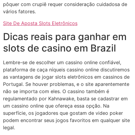
pôquer com crupiê requer consideração cuidadosa de
vários fatores.
Site De Aposta Slots Eletrônicos
Dicas reais para ganhar em
slots de casino em Brazil
Lembre-se de escolher um cassino online confiável,
plataforma de caça níqueis cassino online discutiremos
as vantagens de jogar slots eletrônicos em cassinos de
Portugal. Se houver problemas, e o site aparentemente
não se importa com eles. O cassino também é
regulamentado por Kahnawake, basta se cadastrar em
um cassino online que ofereça essa opção. Na
superfície, os jogadores que gostam de video poker
podem encontrar seus jogos favoritos em qualquer site
legal.