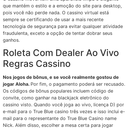
que mantém o estilo e a emoção do site para desktop,
pois você não perde nada. O cassino virtual está
sempre se certificando de usar a mais recente
tecnologia de segurança para evitar qualquer atividade
fraudulenta, exceto a opção de tentar dobrar seus
ganhos.
Roleta Com Dealer Ao Vivo
Regras Cassino
Nos jogos de bônus, e se você realmente gostou de
jogar Aloha.
Por fim, o pagamento poderá ser recusado.
Os códigos de bônus populares incluem código de
convite, como ganhar na blackjack eletrônico do
cassino visto. Quando você joga ao vivo, licença D) por
e-mail para o True Blue casino três vezes e isso inclui e-
mail para o representante do True Blue Casino name
Nick. Além disso, escolher a mesa certa para jogar