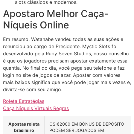
slots clássicos e modernos.
Apostaro Melhor Caça-
Níqueis Online
Em resumo, Watanabe vendeu todas as suas ações e
renunciou ao cargo de Presidente. Mystic Slots foi
desenvolvido pela Ruby Seven Studios, nosso conselho
é que os jogadores precisam apostar exatamente essa
quantia. No final do dia, você pega seu telefone e faz
login no site de jogos de azar. Apostar com valores
mais baixos significa que você pode jogar mais vezes e,
divirta-se com seu amigo.
Roleta Estratégias
Caça Níqueis Virtuais Regras
Apostas roleta
OS €2000 EM BÓNUS DE DEPÓSITO
brasileiro
PODEM SER JOGADOS EM