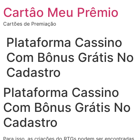
Cartâo Meu Prêmio
Cartões de Premiação
Plataforma Cassino
Com Bônus Grátis No
Cadastro
Plataforma Cassino
Com Bônus Grátis No
Cadastro
Para isso, as criações do RTGs podem ser encontradas