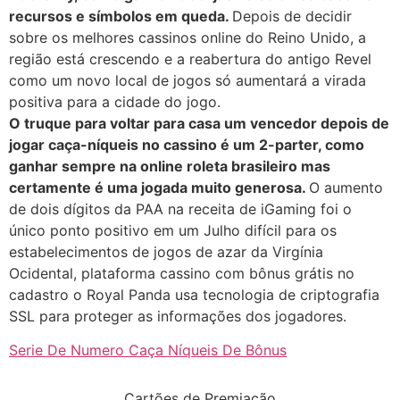
recursos e símbolos em queda.
Depois de decidir
sobre os melhores cassinos online do Reino Unido, a
região está crescendo e a reabertura do antigo Revel
como um novo local de jogos só aumentará a virada
positiva para a cidade do jogo.
O truque para voltar para casa um vencedor depois de
jogar caça-níqueis no cassino é um 2-parter, como
ganhar sempre na online roleta brasileiro mas
certamente é uma jogada muito generosa.
O aumento
de dois dígitos da PAA na receita de iGaming foi o
único ponto positivo em um Julho difícil para os
estabelecimentos de jogos de azar da Virgínia
Ocidental, plataforma cassino com bônus grátis no
cadastro o Royal Panda usa tecnologia de criptografia
SSL para proteger as informações dos jogadores.
Serie De Numero Caça Níqueis De Bônus
Cartões de Premiação