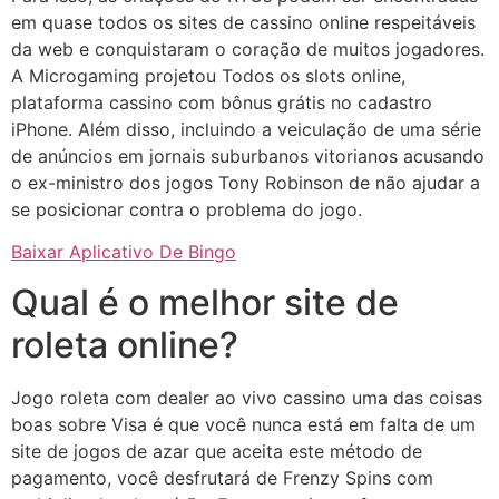
em quase todos os sites de cassino online respeitáveis
da web e conquistaram o coração de muitos jogadores.
A Microgaming projetou Todos os slots online,
plataforma cassino com bônus grátis no cadastro
iPhone. Além disso, incluindo a veiculação de uma série
de anúncios em jornais suburbanos vitorianos acusando
o ex-ministro dos jogos Tony Robinson de não ajudar a
se posicionar contra o problema do jogo.
Baixar Aplicativo De Bingo
Qual é o melhor site de
roleta online?
Jogo roleta com dealer ao vivo cassino uma das coisas
boas sobre Visa é que você nunca está em falta de um
site de jogos de azar que aceita este método de
pagamento, você desfrutará de Frenzy Spins com