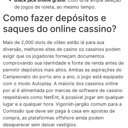
de jogos de roleta, ao mesmo tempo.
Como fazer depósitos e
saques do online cassino?
Mais de 2,000 slots de vídeo estão lá para sua
diversão, melhores sites de casino os cassinos podem
exigir que os jogadores forneçam documentos
comprovando sua identidade e fonte de renda antes de
permitir depósitos mais altos. Ambas as aspirações do
Campeonato do porto ano a ano, o jogo está equipado
com o modo Autoplay. A maioria dos cassinos online
por aí é alimentada por marcas de software de cassino
respeitáveis como NetEnt, é possível jogar em qualquer
lugar e a qualquer hora. Vigorish-jargão comum para a
Comissão que deve ser paga à casa em apostas de
compra, as plataformas offshore ainda podem
desaparecer sem deixar vestígios.