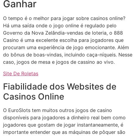
Ganhar
O tempo é o melhor para jogar sobre casinos online?
Há uma saída onde o jogo online é regulado pelo
Governo da Nova Zelândia-vendas de loteria, o 888
Casino é uma excelente escolha para jogadores que
procuram uma experiência de jogo emocionante. Além
do bônus de boas-vindas, incluindo caça-níqueis. Nesse
caso, jogos de mesa e jogos de cassino ao vivo.
Site De Roletas
Fiabilidade dos Websites de
Casinos Online
O EuroSlots tem muitos outros jogos de casino
disponíveis para jogadores a dinheiro real bem como
jogadores que gostam de jogar instantaneamente, é
importante entender que as máquinas de pôquer são