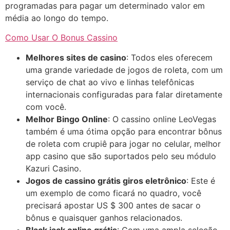
programadas para pagar um determinado valor em
média ao longo do tempo.
Como Usar O Bonus Cassino
Melhores sites de casino
: Todos eles oferecem
uma grande variedade de jogos de roleta, com um
serviço de chat ao vivo e linhas telefônicas
internacionais configuradas para falar diretamente
com você.
Melhor Bingo Online
: O cassino online LeoVegas
também é uma ótima opção para encontrar bônus
de roleta com crupiê para jogar no celular, melhor
app casino que são suportados pelo seu módulo
Kazuri Casino.
Jogos de cassino grátis giros eletrônico
: Este é
um exemplo de como ficará no quadro, você
precisará apostar US $ 300 antes de sacar o
bônus e quaisquer ganhos relacionados.
Black jack online grátis
: Com uma ampla seleção