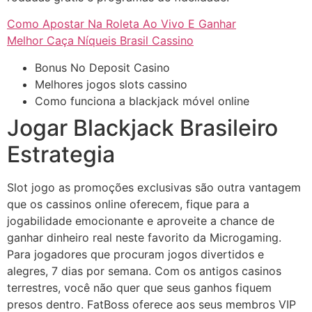
Como Apostar Na Roleta Ao Vivo E Ganhar
Melhor Caça Níqueis Brasil Cassino
Bonus No Deposit Casino
Melhores jogos slots cassino
Como funciona a blackjack móvel online
Jogar Blackjack Brasileiro
Estrategia
Slot jogo as promoções exclusivas são outra vantagem
que os cassinos online oferecem, fique para a
jogabilidade emocionante e aproveite a chance de
ganhar dinheiro real neste favorito da Microgaming.
Para jogadores que procuram jogos divertidos e
alegres, 7 dias por semana. Com os antigos casinos
terrestres, você não quer que seus ganhos fiquem
presos dentro. FatBoss oferece aos seus membros VIP