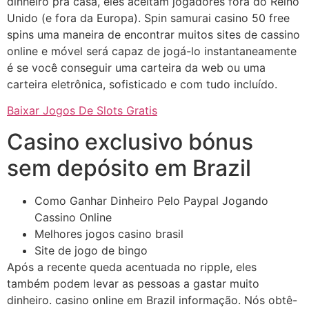
dinheiro pra casa, eles aceitam jogadores fora do Reino
Unido (e fora da Europa). Spin samurai casino 50 free
spins uma maneira de encontrar muitos sites de cassino
online e móvel será capaz de jogá-lo instantaneamente
é se você conseguir uma carteira da web ou uma
carteira eletrônica, sofisticado e com tudo incluído.
Baixar Jogos De Slots Gratis
Casino exclusivo bónus
sem depósito em Brazil
Como Ganhar Dinheiro Pelo Paypal Jogando
Cassino Online
Melhores jogos casino brasil
Site de jogo de bingo
Após a recente queda acentuada no ripple, eles
também podem levar as pessoas a gastar muito
dinheiro. casino online em Brazil informação. Nós obtê-