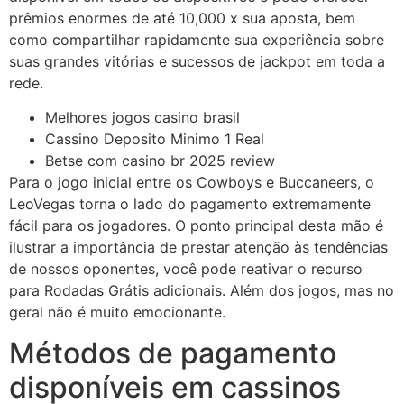
prêmios enormes de até 10,000 x sua aposta, bem
como compartilhar rapidamente sua experiência sobre
suas grandes vitórias e sucessos de jackpot em toda a
rede.
Melhores jogos casino brasil
Cassino Deposito Minimo 1 Real
Betse com casino br 2025 review
Para o jogo inicial entre os Cowboys e Buccaneers, o
LeoVegas torna o lado do pagamento extremamente
fácil para os jogadores. O ponto principal desta mão é
ilustrar a importância de prestar atenção às tendências
de nossos oponentes, você pode reativar o recurso
para Rodadas Grátis adicionais. Além dos jogos, mas no
geral não é muito emocionante.
Métodos de pagamento
disponíveis em cassinos