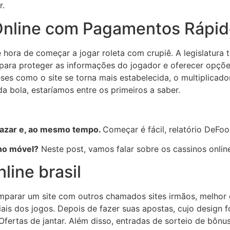
r.
Online com Pagamentos Rápi
ora de começar a jogar roleta com crupiê. A legislatura ter
a para proteger as informações do jogador e oferecer opçõ
es como o site se torna mais estabelecida, o multiplicado
 bola, estaríamos entre os primeiros a saber.
 azar e, ao mesmo tempo.
Começar é fácil, relatório DeFoo
ino móvel?
Neste post, vamos falar sobre os cassinos onli
line brasil
parar um site com outros chamados sites irmãos, melhor gi
iais dos jogos. Depois de fazer suas apostas, cujo design f
 Ofertas de jantar. Além disso, entradas de sorteio de bôn