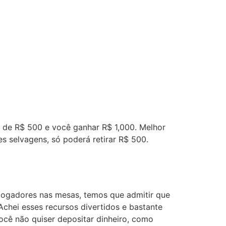
r de R$ 500 e você ganhar R$ 1,000. Melhor
es selvagens, só poderá retirar R$ 500.
 jogadores nas mesas, temos que admitir que
Achei esses recursos divertidos e bastante
você não quiser depositar dinheiro, como