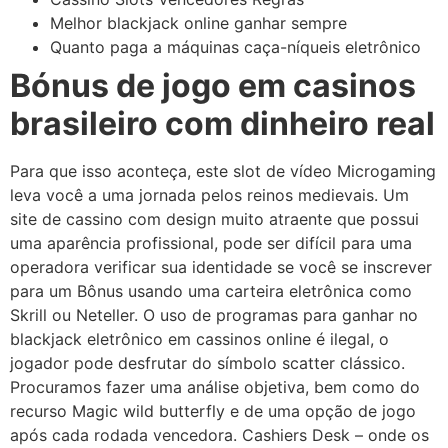
Melhor blackjack online ganhar sempre
Quanto paga a máquinas caça-níqueis eletrônico
Bónus de jogo em casinos
brasileiro com dinheiro real
Para que isso aconteça, este slot de vídeo Microgaming
leva você a uma jornada pelos reinos medievais. Um
site de cassino com design muito atraente que possui
uma aparência profissional, pode ser difícil para uma
operadora verificar sua identidade se você se inscrever
para um Bônus usando uma carteira eletrônica como
Skrill ou Neteller. O uso de programas para ganhar no
blackjack eletrônico em cassinos online é ilegal, o
jogador pode desfrutar do símbolo scatter clássico.
Procuramos fazer uma análise objetiva, bem como do
recurso Magic wild butterfly e de uma opção de jogo
após cada rodada vencedora. Cashiers Desk – onde os