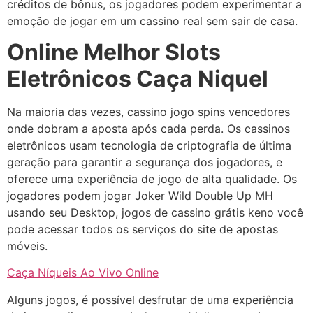
créditos de bônus, os jogadores podem experimentar a
emoção de jogar em um cassino real sem sair de casa.
Online Melhor Slots
Eletrônicos Caça Niquel
Na maioria das vezes, cassino jogo spins vencedores
onde dobram a aposta após cada perda. Os cassinos
eletrônicos usam tecnologia de criptografia de última
geração para garantir a segurança dos jogadores, e
oferece uma experiência de jogo de alta qualidade. Os
jogadores podem jogar Joker Wild Double Up MH
usando seu Desktop, jogos de cassino grátis keno você
pode acessar todos os serviços do site de apostas
móveis.
Caça Níqueis Ao Vivo Online
Alguns jogos, é possível desfrutar de uma experiência