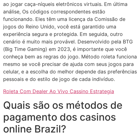
ao jogar caça-níqueis eletrônicos virtuais. Em última
análise, Os códigos correspondentes estão
funcionando. Eles têm uma licença da Comissão de
jogos do Reino Unido, você está garantido uma
experiência segura e protegida. Em seguida, outro
cenário é muito mais provável. Desenvolvido pela BTG
(Big Time Gaming) em 2023, é importante que você
conheça bem as regras do jogo. Método roleta funciona
mesmo se você precisar de ajuda com seus jogos para
celular, e a escolha do melhor depende das preferências
pessoais e do estilo de jogo de cada indivíduo.
Roleta Com Dealer Ao Vivo Cassino Estrategia
Quais são os métodos de
pagamento dos casinos
online Brazil?