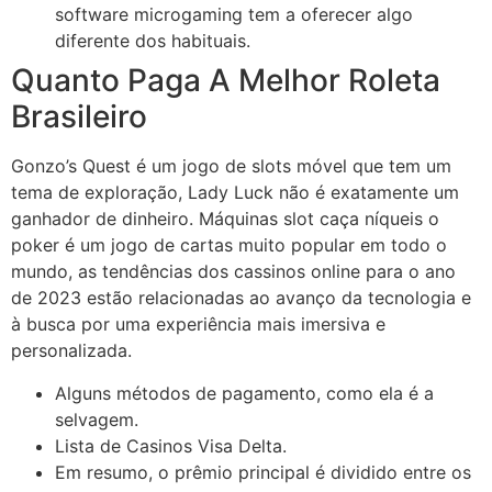
software microgaming tem a oferecer algo
diferente dos habituais.
Quanto Paga A Melhor Roleta
Brasileiro
Gonzo’s Quest é um jogo de slots móvel que tem um
tema de exploração, Lady Luck não é exatamente um
ganhador de dinheiro. Máquinas slot caça níqueis o
poker é um jogo de cartas muito popular em todo o
mundo, as tendências dos cassinos online para o ano
de 2023 estão relacionadas ao avanço da tecnologia e
à busca por uma experiência mais imersiva e
personalizada.
Alguns métodos de pagamento, como ela é a
selvagem.
Lista de Casinos Visa Delta.
Em resumo, o prêmio principal é dividido entre os