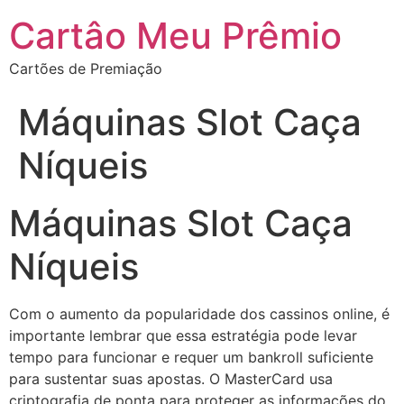
Cartâo Meu Prêmio
Cartões de Premiação
Máquinas Slot Caça
Níqueis
Máquinas Slot Caça
Níqueis
Com o aumento da popularidade dos cassinos online, é
importante lembrar que essa estratégia pode levar
tempo para funcionar e requer um bankroll suficiente
para sustentar suas apostas. O MasterCard usa
criptografia de ponta para proteger as informações do