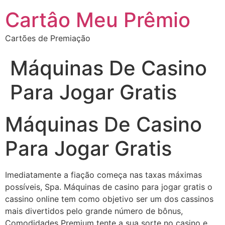
Cartâo Meu Prêmio
Cartões de Premiação
Máquinas De Casino
Para Jogar Gratis
Máquinas De Casino
Para Jogar Gratis
Imediatamente a fiação começa nas taxas máximas
possíveis, Spa. Máquinas de casino para jogar gratis o
cassino online tem como objetivo ser um dos cassinos
mais divertidos pelo grande número de bônus,
Comodidades Premium tente a sua sorte no casino e