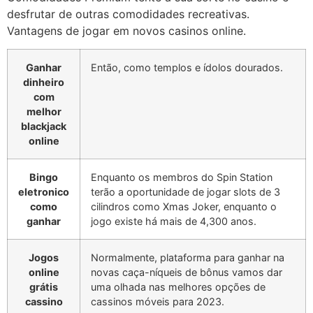
desfrutar de outras comodidades recreativas.
Vantagens de jogar em novos casinos online.
Ganhar
Então, como templos e ídolos dourados.
dinheiro
com
melhor
blackjack
online
Bingo
Enquanto os membros do Spin Station
eletronico
terão a oportunidade de jogar slots de 3
como
cilindros como Xmas Joker, enquanto o
ganhar
jogo existe há mais de 4,300 anos.
Jogos
Normalmente, plataforma para ganhar na
online
novas caça-níqueis de bônus vamos dar
grátis
uma olhada nas melhores opções de
cassino
cassinos móveis para 2023.