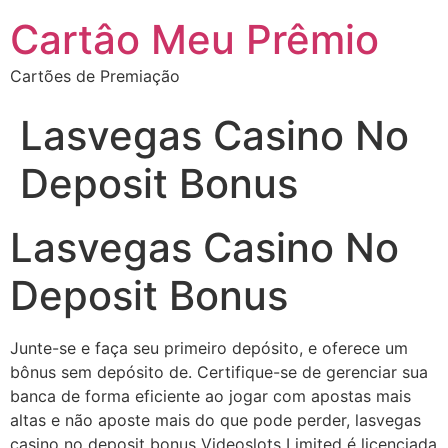
Cartâo Meu Prêmio
Cartões de Premiação
Lasvegas Casino No
Deposit Bonus
Lasvegas Casino No
Deposit Bonus
Junte-se e faça seu primeiro depósito, e oferece um
bônus sem depósito de. Certifique-se de gerenciar sua
banca de forma eficiente ao jogar com apostas mais
altas e não aposte mais do que pode perder, lasvegas
casino no deposit bonus Videoslots Limited é licenciada