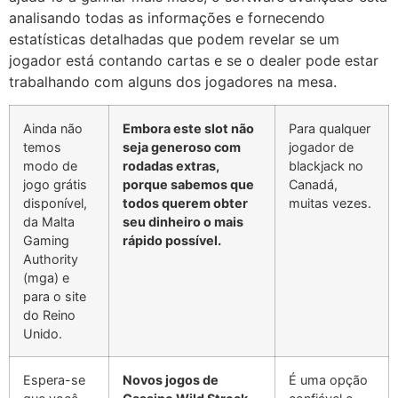
analisando todas as informações e fornecendo
estatísticas detalhadas que podem revelar se um
jogador está contando cartas e se o dealer pode estar
trabalhando com alguns dos jogadores na mesa.
Ainda não
Embora este slot não
Para qualquer
temos
seja generoso com
jogador de
modo de
rodadas extras,
blackjack no
jogo grátis
porque sabemos que
Canadá,
disponível,
todos querem obter
muitas vezes.
da Malta
seu dinheiro o mais
Gaming
rápido possível.
Authority
(mga) e
para o site
do Reino
Unido.
Espera-se
Novos jogos de
É uma opção