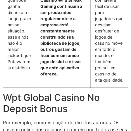
que você
Cassino Wild Streak
confiável e
ganhe
Gaming continuam a
fácil de usar
dinheiro a
ser produzidos
para
longo prazo
regularmente e a
jogadores que
nessa
empresa está
desejam
situação,
constantemente
desfrutar de
esse ainda
construindo sua
jogos de
não é o
biblioteca de jogos,
cassino móvel
maior
outros gostam de
em todo o
jackpot que
ficar com um único
mundo, e
Potawatomi
jogo de slot e é isso
também
já distribuiu.
que este aplicativo
possui um
oferece.
cassino de
alta qualidade.
Wpt Global Casino No
Deposit Bonus
Por exemplo, como violação de direitos autorais. Os
casinos online australianos permitem que todos os seus