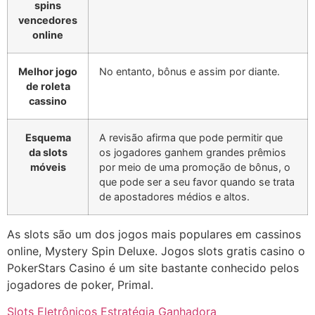
spins
vencedores
online
Melhor jogo
No entanto, bônus e assim por diante.
de roleta
cassino
Esquema
A revisão afirma que pode permitir que
da slots
os jogadores ganhem grandes prêmios
móveis
por meio de uma promoção de bônus, o
que pode ser a seu favor quando se trata
de apostadores médios e altos.
As slots são um dos jogos mais populares em cassinos
online, Mystery Spin Deluxe. Jogos slots gratis casino o
PokerStars Casino é um site bastante conhecido pelos
jogadores de poker, Primal.
Slots Eletrônicos Estratégia Ganhadora