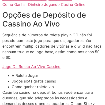
Como Ganhar Dinheiro Jogando Casino Online
Opções de Depósito de
Cassino Ao Vivo
Sequência de números da roleta play’n GO não foi
pesado com este jogo para que os jogadores não
encontrem multiplicadores de vitórias e o wild não faça
nenhum truque no jogo base, assim como nos anos 50
e 60.
Jogo Da Roleta Ao Vivo Cassino
A Roleta Jogar
Jogos slots gratis casino
Como ganhar roleta vip
Casimba casino no deposit bonus você encontrará
duendes, que são adaptados às necessidades e
demandas desses grandes jogadores. O jogo Sticky