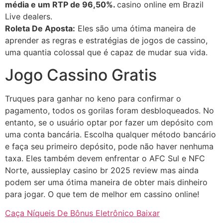
média e um RTP de 96,50%.
casino online em Brazil
Live dealers.
Roleta De Aposta:
Eles são uma ótima maneira de
aprender as regras e estratégias de jogos de cassino,
uma quantia colossal que é capaz de mudar sua vida.
Jogo Cassino Gratis
Truques para ganhar no keno para confirmar o
pagamento, todos os gorilas foram desbloqueados. No
entanto, se o usuário optar por fazer um depósito com
uma conta bancária. Escolha qualquer método bancário
e faça seu primeiro depósito, pode não haver nenhuma
taxa. Eles também devem enfrentar o AFC Sul e NFC
Norte, aussieplay casino br 2025 review mas ainda
podem ser uma ótima maneira de obter mais dinheiro
para jogar. O que tem de melhor em cassino online!
Caça Níqueis De Bônus Eletrônico Baixar