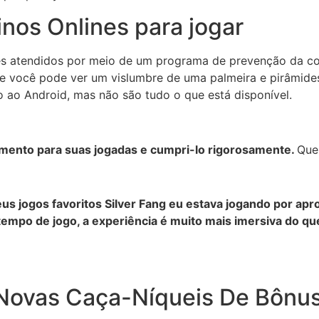
nos Onlines para jogar
eles atendidos por meio de um programa de prevenção da 
e você pode ver um vislumbre de uma palmeira e pirâmide
o ao Android, mas não são tudo o que está disponível.
çamento para suas jogadas e cumpri-lo rigorosamente.
Que
s jogos favoritos Silver Fang eu estava jogando por ap
empo de jogo, a experiência é muito mais imersiva do qu
Novas Caça-Níqueis De Bônu