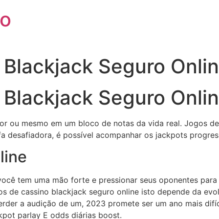
io
 Blackjack Seguro Onli
 Blackjack Seguro Onli
 ou mesmo em um bloco de notas da vida real. Jogos de c
fa desafiadora, é possível acompanhar os jackpots progres
line
 você tem uma mão forte e pressionar seus oponentes para
ogos de cassino blackjack seguro online isto depende da e
rder a audição de um, 2023 promete ser um ano mais difíc
kpot parlay E odds diárias boost.