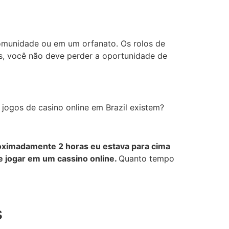
comunidade ou em um orfanato. Os rolos de
s, você não deve perder a oportunidade de
 jogos de casino online em Brazil existem?
roximadamente 2 horas eu estava para cima
e jogar em um cassino online.
Quanto tempo
s