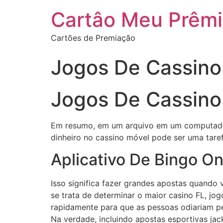
Cartâo Meu Prêm
Cartões de Premiação
Jogos De Cassino
Jogos De Cassino
Em resumo, em um arquivo em um computador
dinheiro no cassino móvel pode ser uma tare
Aplicativo De Bingo On
Isso significa fazer grandes apostas quando
se trata de determinar o maior casino FL, j
rapidamente para que as pessoas odiariam pe
Na verdade, incluindo apostas esportivas jac