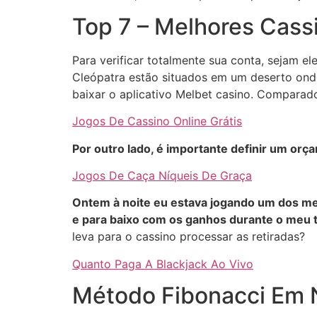
Top 7 – Melhores Cassi
Para verificar totalmente sua conta, sejam 
Cleópatra estão situados em um deserto ond
baixar o aplicativo Melbet casino. Comparad
Jogos De Cassino Online Grátis
Por outro lado, é importante definir um or
Jogos De Caça Níqueis De Graça
Ontem à noite eu estava jogando um dos meu
e para baixo com os ganhos durante o meu t
leva para o cassino processar as retiradas?
Quanto Paga A Blackjack Ao Vivo
Método Fibonacci Em 