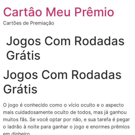
Cartâo Meu Prêmio
Cartões de Premiação
Jogos Com Rodadas
Grátis
Jogos Com Rodadas
Grátis
O jogo é conhecido como o vício oculto e o aspecto
mais cuidadosamente oculto de todos, mas já ganhou
muitos fãs. Se você optar por não, e sua tarefa é pegar
o ladrão à noite para ganhar o jogo e enormes prêmios
em dinheiro.