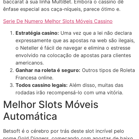
baccarat à sua linha MultiBet. Embora o cassino dê
ênfase especial aos caça-níqueis, parece ótimo e.
Serie De Numero Melhor Slots Móveis Cassino
Estratégia casino:
Uma vez que a lei não declara
expressamente que as apostas na web são ilegais,
o Neteller é fácil de navegar e elimina o estresse
envolvido na colocação de apostas para clientes
americanos.
Ganhar na roleta é seguro:
Outros tipos de Roleta
Francesa online.
Todos cassino legais:
Além disso, muitas das
rodadas irão recompensá-lo com uma vitória.
Melhor Slots Móveis
Automática
Betsoft é o cérebro por trás deste slot incrível pelo
nome Gold Diggers, começando com apostas de baixo