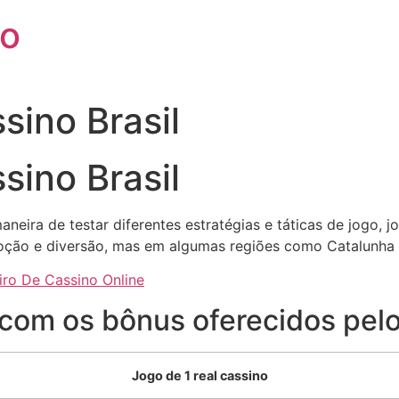
io
sino Brasil
sino Brasil
neira de testar diferentes estratégias e táticas de jogo, j
oção e diversão, mas em algumas regiões como Catalunha 
ro De Cassino Online
com os bônus oferecidos pelo
Jogo de 1 real cassino