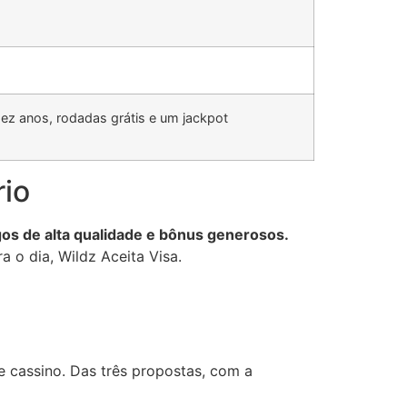
ez anos, rodadas grátis e um jackpot
rio
gos de alta qualidade e bônus generosos.
a o dia, Wildz Aceita Visa.
e cassino. Das três propostas, com a