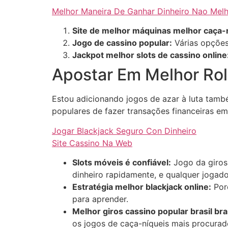
Melhor Maneira De Ganhar Dinheiro Nao Mel
Site de melhor máquinas melhor caça-
Jogo de cassino popular:
Várias opções
Jackpot melhor slots de cassino online
Apostar Em Melhor Rol
Estou adicionando jogos de azar à luta tam
populares de fazer transações financeiras em
Jogar Blackjack Seguro Con Dinheiro
Site Cassino Na Web
Slots móveis é confiável:
Jogo da giros 
dinheiro rapidamente, e qualquer jogad
Estratégia melhor blackjack online:
Porq
para aprender.
Melhor giros cassino popular brasil bras
os jogos de caça-níqueis mais procurad