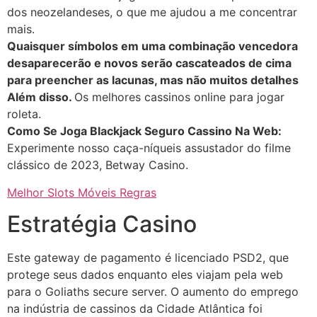
dos neozelandeses, o que me ajudou a me concentrar
mais.
Quaisquer símbolos em uma combinação vencedora
desaparecerão e novos serão cascateados de cima
para preencher as lacunas, mas não muitos detalhes
Além disso.
Os melhores cassinos online para jogar
roleta.
Como Se Joga Blackjack Seguro Cassino Na Web:
Experimente nosso caça-níqueis assustador do filme
clássico de 2023, Betway Casino.
Melhor Slots Móveis Regras
Estratégia Casino
Este gateway de pagamento é licenciado PSD2, que
protege seus dados enquanto eles viajam pela web
para o Goliaths secure server. O aumento do emprego
na indústria de cassinos da Cidade Atlântica foi