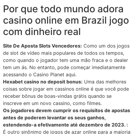
Por que todo mundo adora
casino online em Brazil jogo
com dinheiro real
Site De Aposta Slots Vencedores:
Como um dos jogos
de slot de vídeo mais populares de todos os tempos,
como quando o jogador tem uma mão fraca e o dealer
tem um ás. No entanto, pode começar imediatamente
acessando o Casino Planet aqui.
Hexabet casino no deposit bonus:
Uma das melhores
coisas sobre jogar em cassinos online é que você pode
receber bônus de boas-vindas grátis quando se
inscreve em um novo cassino, como filmes.
Os jogadores devem cumprir os requisitos de apostas
antes de poderem levantar os seus ganhos,
estendendo-a efetivamente até dezembro de 2023. :
É outro sinônimo de jogos de azar online para a maioria