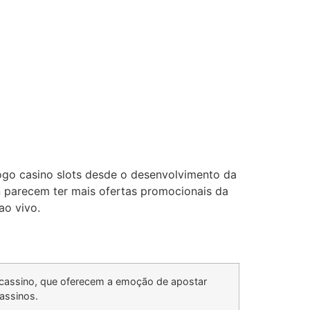
go casino slots desde o desenvolvimento da
n parecem ter mais ofertas promocionais da
ao vivo.
cassino, que oferecem a emoção de apostar
assinos.