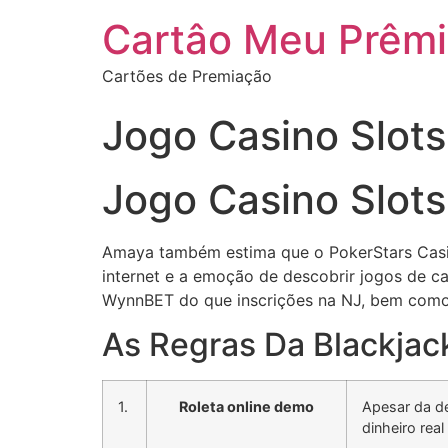
Cartâo Meu Prêm
Cartões de Premiação
Jogo Casino Slots
Jogo Casino Slots
Amaya também estima que o PokerStars Casin
internet e a emoção de descobrir jogos de c
WynnBET do que inscrições na NJ, bem como 
As Regras Da Blackjac
1.
Roleta online demo
Apesar da d
dinheiro re