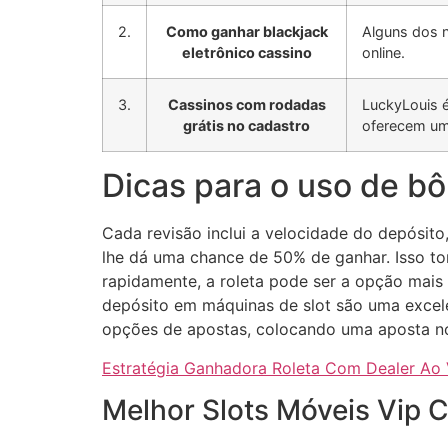
2.
Como ganhar blackjack
Alguns dos n
eletrônico cassino
online.
3.
Cassinos com rodadas
LuckyLouis é
grátis no cadastro
oferecem um
Dicas para o uso de b
Cada revisão inclui a velocidade do depósit
lhe dá uma chance de 50% de ganhar. Isso t
rapidamente, a roleta pode ser a opção mais 
depósito em máquinas de slot são uma excelen
opções de apostas, colocando uma aposta no
Estratégia Ganhadora Roleta Com Dealer Ao 
Melhor Slots Móveis Vip 