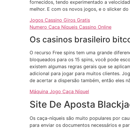
fornecidos, tendo experimentado a velocidade
melhor. E com os novos jogos, e o slicker do
Jogos Cassino Giros Gratis
Numero Caça Níqueis Cassino Online
Os casinos brasileiro bit
O recurso Free spins tem uma grande diferenç
bloqueados para os 15 spins, você pode esco
existem algumas regras gerais que se aplica
adicional para jogar para muitos clientes. J
de acertar a dispersão também, então eles n
Máquina Jogo Caça Níquel
Site De Aposta Blackj
Os caça-níqueis são muito populares por cau
para enviar os documentos necessários e para