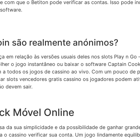
 com que o Betiton pode verificar as contas. Isso pode in
 software.
coin são realmente anónimos?
a em relação às versões usuais deles nos slots Play n Go –
lher o jogo instantâneo ou baixar o software Captain Cook
m a todos os jogos de cassino ao vivo. Com um pouco de p
ogar slots vencedores gratis cassino os jogadores podem a
ão devem sair.
ack Móvel Online
sa da sua simplicidade e da possibilidade de ganhar gra
 o cassino verificar sua conta. Um jogo lindamente equili