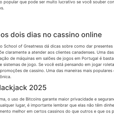
no popular que pode ser muito lucrativo se você souber com
os.
s dois dias no cassino online
to School of Greatness dá dicas sobre como dar presentes 
põe claramente a atender aos clientes canadenses. Uma da
lação de máquinas em salões de jogos em Portugal é bastan
e sistemas de jogo. Se você está pensando em jogar rolet
s promoções de cassino. Uma das maneiras mais populares 
ônica.
lackjack 2025
ima, o uso de Bitcoins garante maior privacidade e segura
ualquer lugar, é importante lembrar que elas não têm dinh
mento melhor em certos cassinos do que outros e que os pr