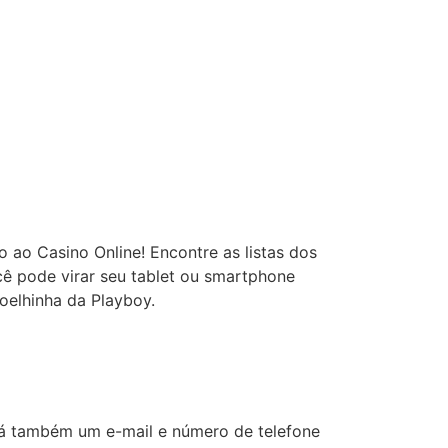
 ao Casino Online! Encontre as listas dos
ê pode virar seu tablet ou smartphone
oelhinha da Playboy.
 Há também um e-mail e número de telefone