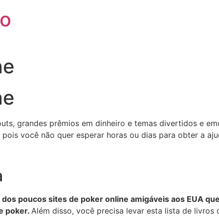
io
ne
ne
outs, grandes prêmios em dinheiro e temas divertidos e 
, pois você não quer esperar horas ou dias para obter a aju
a
os poucos sites de poker online amigáveis aos EUA que
e poker.
Além disso, você precisa levar esta lista de livros 