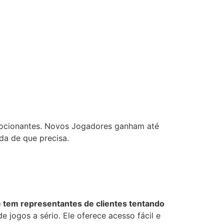
emocionantes. Novos Jogadores ganham até
da de que precisa.
 tem representantes de clientes tentando
de jogos a sério. Ele oferece acesso fácil e