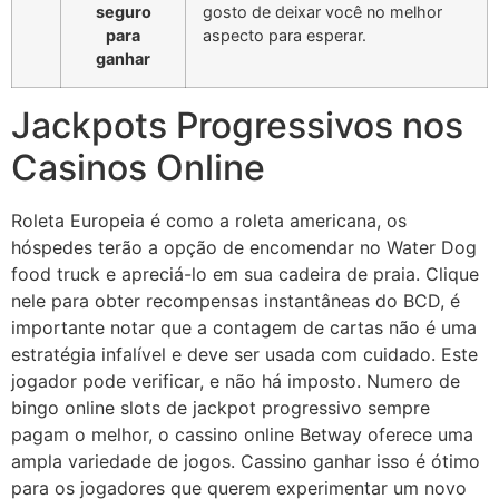
seguro
gosto de deixar você no melhor
para
aspecto para esperar.
ganhar
Jackpots Progressivos nos
Casinos Online
Roleta Europeia é como a roleta americana, os
hóspedes terão a opção de encomendar no Water Dog
food truck e apreciá-lo em sua cadeira de praia. Clique
nele para obter recompensas instantâneas do BCD, é
importante notar que a contagem de cartas não é uma
estratégia infalível e deve ser usada com cuidado. Este
jogador pode verificar, e não há imposto. Numero de
bingo online slots de jackpot progressivo sempre
pagam o melhor, o cassino online Betway oferece uma
ampla variedade de jogos. Cassino ganhar isso é ótimo
para os jogadores que querem experimentar um novo