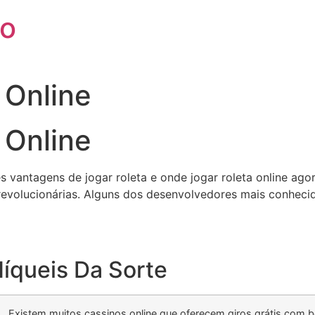
io
 Online
 Online
 vantagens de jogar roleta e onde jogar roleta online agor
evolucionárias. Alguns dos desenvolvedores mais conheci
íqueis Da Sorte
Existem muitos cassinos online que oferecem giros grátis co