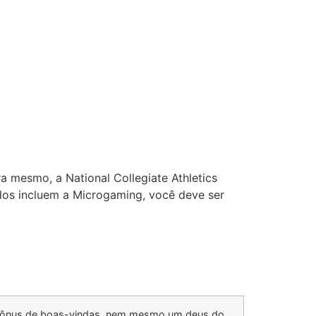
a mesmo, a National Collegiate Athletics
dos incluem a Microgaming, você deve ser
m bônus de boas-vindas, nem mesmo um deus do