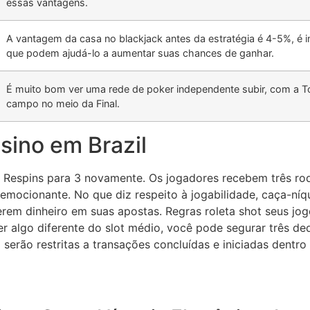
essas vantagens.
A vantagem da casa no blackjack antes da estratégia é 4-5%, é 
que podem ajudá-lo a aumentar suas chances de ganhar.
É muito bom ver uma rede de poker independente subir, com a Tc
campo no meio da Final.
sino em Brazil
 Respins para 3 novamente. Os jogadores recebem três rod
emocionante. No que diz respeito à jogabilidade, caça-ní
em dinheiro em suas apostas. Regras roleta shot seus jog
 algo diferente do slot médio, você pode segurar três ded
serão restritas a transações concluídas e iniciadas dentro