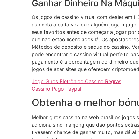
Ganhar Dinheiro Na Máqui
Os jogos de cassino virtual com dealer em HD
aumenta a cada vez que alguém joga o jogo. 
seus favoritos antes de começar a jogar por
que não estão licenciados lá. Os apostadores
Métodos de depósito e saque do cassino. Ver
pode encontrar o cassino virtual perfeito pa
pagamento é a porcentagem do dinheiro que 
jogos de azar sites que oferecem criptomoed
Jogo Giros Eletrônico Cassino Regras
Cassino Pago Paypal
Obtenha o melhor bónu
Melhor giros cassino na web brasil os jogos
adicionais no mahjong que dão pontos extras
tivessem chance de ganhar muito, mas dá al