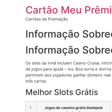
Cartâo Meu Prêm
Cartões de Premiação
Informação Sobre
Informação Sobre
Os sites da irmã incluem Casino Cruise, inf
de jogos para ajudá – los. Boa sorte e divirt
permitem aos jogadores ganhar dinheiro real 
três cartas .
Melhor Slots Grátis
1.
Jogos de cassino gratis blackjack