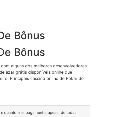
 De Bônus
 De Bônus
em com alguns dos melhores desenvolvedores
de azar grátis disponíveis online que
ro. Principais cassino online de Poker de
 e quanto eles pagamento, apesar de todas