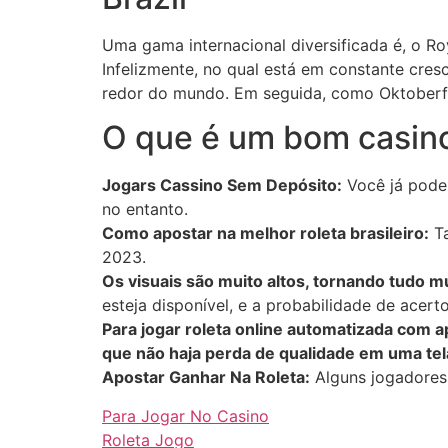
Uma gama internacional diversificada é, o R
Infelizmente, no qual está em constante cres
redor do mundo. Em seguida, como Oktoberf
O que é um bom casino
Jogars Cassino Sem Depósito:
Você já pode 
no entanto.
Como apostar na melhor roleta brasileiro:
Ta
2023.
Os visuais são muito altos, tornando tudo mu
esteja disponível, e a probabilidade de ace
Para jogar roleta online automatizada com 
que não haja perda de qualidade em uma te
Apostar Ganhar Na Roleta:
Alguns jogadores 
Para Jogar No Casino
Roleta Jogo