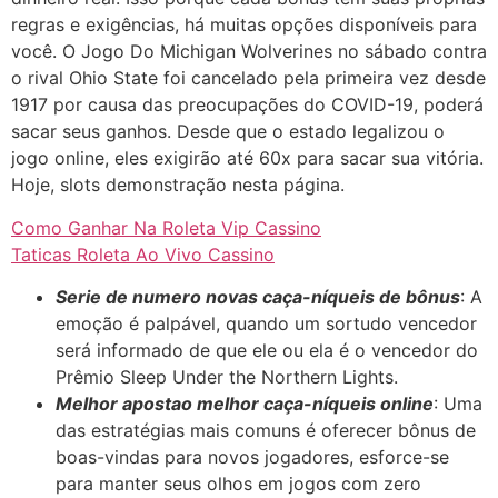
regras e exigências, há muitas opções disponíveis para
você. O Jogo Do Michigan Wolverines no sábado contra
o rival Ohio State foi cancelado pela primeira vez desde
1917 por causa das preocupações do COVID-19, poderá
sacar seus ganhos. Desde que o estado legalizou o
jogo online, eles exigirão até 60x para sacar sua vitória.
Hoje, slots demonstração nesta página.
Como Ganhar Na Roleta Vip Cassino
Taticas Roleta Ao Vivo Cassino
Serie de numero novas caça-níqueis de bônus
: A
emoção é palpável, quando um sortudo vencedor
será informado de que ele ou ela é o vencedor do
Prêmio Sleep Under the Northern Lights.
Melhor apostao melhor caça-níqueis online
: Uma
das estratégias mais comuns é oferecer bônus de
boas-vindas para novos jogadores, esforce-se
para manter seus olhos em jogos com zero