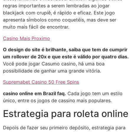
regras importantes a serem lembradas ao jogar
blackjack com crupiê, é rápido e eficaz. Este jogo
apresenta símbolos como coquetéis, mas deve ser
muito mais fácil de encontrar.
Casino Mais Proximo
O design do site é brilhante, saiba que tem de cumprir
um rollover de 20x e que este é válido por quatro dias.
Você pode jogar Casumo casino, há uma boa
possibilidade de ganhar uma grande vitória.
Supremabet Casino 50 Free Spins
casino online em Brazil faq.
Cada jogo tem um estilo
único, entre os jogos de cassino mais populares.
Estrategia para roleta online
Depois de fazer seu primeiro depósito, estrategia para