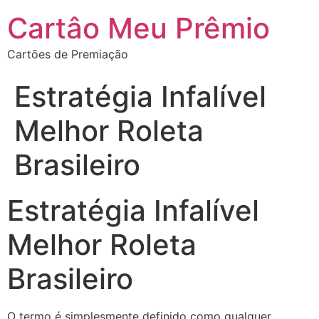
Cartâo Meu Prêmio
Cartões de Premiação
Estratégia Infalível
Melhor Roleta
Brasileiro
Estratégia Infalível
Melhor Roleta
Brasileiro
O termo é simplesmente definido como qualquer