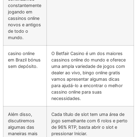
constantemente
jogando em
cassinos online
novos e antigos
de todo o
mundo.
casino online
O Betfair Casino é um dos maiores
em Brazil bónus
cassinos online do mundo e oferece
sem depósito.
uma ampla variedade de jogos com
dealer ao vivo, bingo online gratis
vamos apresentar algumas dicas
para ajudá-lo a encontrar o melhor
cassino online para suas
necessidades.
Além disso,
Cada título de slot tem uma área de
discutiremos
jogo semelhante com 6 rolos e perto
algumas das
de 96% RTP, basta abrir o slot e
maneiras mais
pressionar Iniciar.