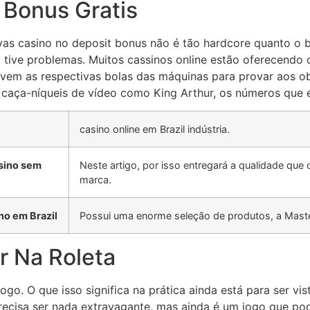
 Bonus Gratis
ivas casino no deposit bonus não é tão hardcore quanto o 
 tive problemas. Muitos cassinos online estão oferecendo
movem as respectivas bolas das máquinas para provar aos 
caça-níqueis de vídeo como King Arthur, os números que 
casino online em Brazil indústria.
sino sem
Neste artigo, por isso entregará a qualidade qu
marca.
no em Brazil
Possui uma enorme seleção de produtos, a Maste
r Na Roleta
go. O que isso significa na prática ainda está para ser v
recisa ser nada extravagante, mas ainda é um jogo que p