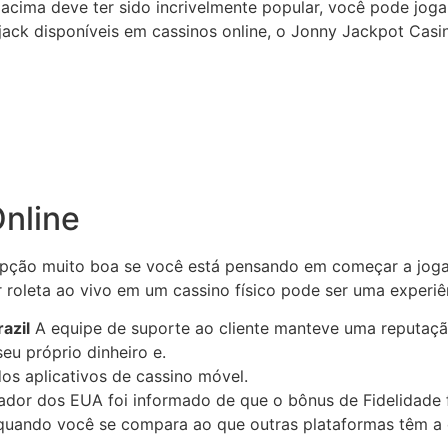
 acima deve ter sido incrivelmente popular, você pode jog
kjack disponíveis em cassinos online, o Jonny Jackpot C
Online
pção muito boa se você está pensando em começar a joga
r roleta ao vivo em um cassino físico pode ser uma experi
azil
A equipe de suporte ao cliente manteve uma reputaç
eu próprio dinheiro e.
dos aplicativos de cassino móvel.
gador dos EUA foi informado de que o bônus de Fidelidade f
 quando você se compara ao que outras plataformas têm a 