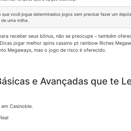
 que você jogue determinados jogos sem precisar fazer um depósi
l de uma milha.
 para receber seus bônus, não se preocupe – também ofere
 Dicas jogar melhor spins cassino pt rainbow Riches Megaw
to Megaways, mas o jogo de risco é oferecido.
Básicas e Avançadas que te Le
, em Casinoble.
Real