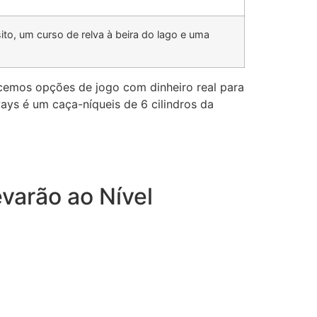
to, um curso de relva à beira do lago e uma
cemos opções de jogo com dinheiro real para
ays é um caça-níqueis de 6 cilindros da
varão ao Nível