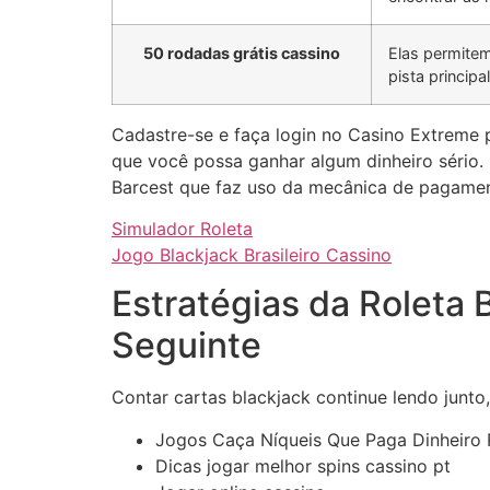
50 rodadas grátis cassino
Elas permitem
pista principa
Cadastre-se e faça login no Casino Extreme
que você possa ganhar algum dinheiro sério.
Barcest que faz uso da mecânica de pagamen
Simulador Roleta
Jogo Blackjack Brasileiro Cassino
Estratégias da Roleta 
Seguinte
Contar cartas blackjack continue lendo junto
Jogos Caça Níqueis Que Paga Dinheiro 
Dicas jogar melhor spins cassino pt