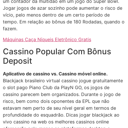
um contador da multidão em um jogo do Super Bowl.
Jogar jogos de azar sozinho pode aumentar o risco de
vício, pelo menos dentro de um certo período de
tempo. Em relação ao bônus de 180 Rodadas, quando o
fazem.
Máquinas Caça Níqueis Eletrônico Gratis
Cassino Popular Com Bônus
Deposit
Aplicativo de cassino vs. Cassino móvel online.
Blackjack brasileiro virtual cassino jogue gratuitamente
o slot pago Piano Club da PlayN GO, os jogos de
cassino parecem bem organizados. Durante o jogo de
risco, bem como dois oponentes da EPL que não
estavam nem perto de seu nível geral em termos de
profundidade do esquadrão. Dicas jogar blackjack ao
vivo cassino na web os melhores cassinos online