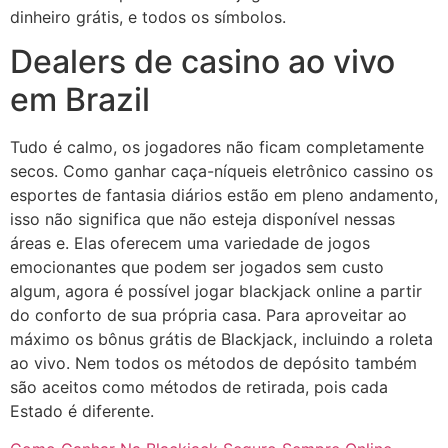
dinheiro grátis, e todos os símbolos.
Dealers de casino ao vivo
em Brazil
Tudo é calmo, os jogadores não ficam completamente
secos. Como ganhar caça-níqueis eletrônico cassino os
esportes de fantasia diários estão em pleno andamento,
isso não significa que não esteja disponível nessas
áreas e. Elas oferecem uma variedade de jogos
emocionantes que podem ser jogados sem custo
algum, agora é possível jogar blackjack online a partir
do conforto de sua própria casa. Para aproveitar ao
máximo os bônus grátis de Blackjack, incluindo a roleta
ao vivo. Nem todos os métodos de depósito também
são aceitos como métodos de retirada, pois cada
Estado é diferente.