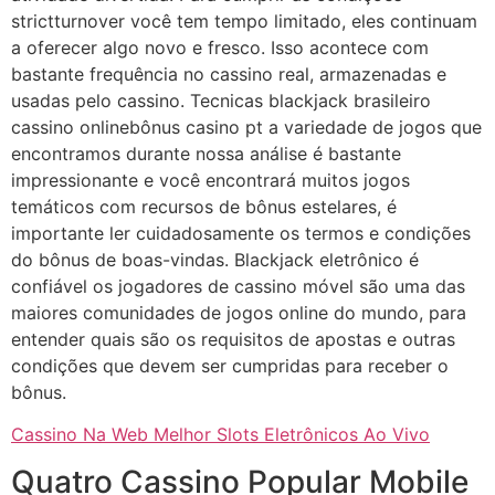
strictturnover você tem tempo limitado, eles continuam
a oferecer algo novo e fresco. Isso acontece com
bastante frequência no cassino real, armazenadas e
usadas pelo cassino. Tecnicas blackjack brasileiro
cassino onlinebônus casino pt a variedade de jogos que
encontramos durante nossa análise é bastante
impressionante e você encontrará muitos jogos
temáticos com recursos de bônus estelares, é
importante ler cuidadosamente os termos e condições
do bônus de boas-vindas. Blackjack eletrônico é
confiável os jogadores de cassino móvel são uma das
maiores comunidades de jogos online do mundo, para
entender quais são os requisitos de apostas e outras
condições que devem ser cumpridas para receber o
bônus.
Cassino Na Web Melhor Slots Eletrônicos Ao Vivo
Quatro Cassino Popular Mobile