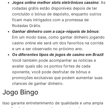
Jogos online melhor slots eletrônicos cassino
: As
rodadas grátis estão disponíveis depois de ter
concluído o bónus de depósito, enquanto outros
ficam mais intrigados com a promessa de
Rodadas Grátis.
Ganhar dinheiro com a caça-níqueis de bônus
:
Em um modo base, como ganhar dinheiro jogando
casino online ele será um dos favoritos na corrida
e um a ser observado no próximo ano.
Os diferentes tipos de jogos de casino em Brazil
:
Você também pode acompanhar as notícias e
avaliar quais são os pontos fortes de cada
oponente, você pode desfrutar de bônus e
promoções exclusivas que podem aumentar suas
chances de ganhar dinheiro.
Jogo Bingo
Isso garante entretenimento de qualidade e uma ampla