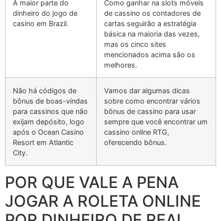
A maior parte do
Como ganhar na slots móveis
dinheiro do jogo de
de cassino os contadores de
casino em Brazil.
cartas seguirão a estratégia
básica na maioria das vezes,
mas os cinco sites
mencionados acima são os
melhores.
Não há códigos de
Vamos dar algumas dicas
bônus de boas-vindas
sobre como encontrar vários
para cassinos que não
bônus de cassino para usar
exijam depósito, logo
sempre que você encontrar um
após o Ocean Casino
cassino online RTG,
Resort em Atlantic
oferecendo bônus.
City.
POR QUE VALE A PENA
JOGAR A ROLETA ONLINE
POR DINHEIRO DE REAL