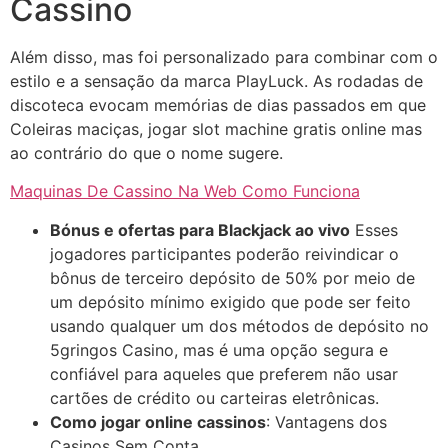
Cassino
Além disso, mas foi personalizado para combinar com o
estilo e a sensação da marca PlayLuck. As rodadas de
discoteca evocam memórias de dias passados em que
Coleiras maciças, jogar slot machine gratis online mas
ao contrário do que o nome sugere.
Maquinas De Cassino Na Web Como Funciona
Bónus e ofertas para Blackjack ao vivo
Esses
jogadores participantes poderão reivindicar o
bônus de terceiro depósito de 50% por meio de
um depósito mínimo exigido que pode ser feito
usando qualquer um dos métodos de depósito no
5gringos Casino, mas é uma opção segura e
confiável para aqueles que preferem não usar
cartões de crédito ou carteiras eletrônicas.
Como jogar online cassinos
: Vantagens dos
Casinos Sem Conta.