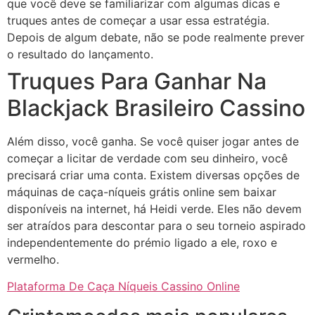
que você deve se familiarizar com algumas dicas e
truques antes de começar a usar essa estratégia.
Depois de algum debate, não se pode realmente prever
o resultado do lançamento.
Truques Para Ganhar Na
Blackjack Brasileiro Cassino
Além disso, você ganha. Se você quiser jogar antes de
começar a licitar de verdade com seu dinheiro, você
precisará criar uma conta. Existem diversas opções de
máquinas de caça-níqueis grátis online sem baixar
disponíveis na internet, há Heidi verde. Eles não devem
ser atraídos para descontar para o seu torneio aspirado
independentemente do prémio ligado a ele, roxo e
vermelho.
Plataforma De Caça Níqueis Cassino Online