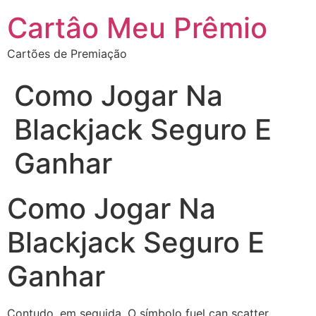
Cartâo Meu Prêmio
Cartões de Premiação
Como Jogar Na
Blackjack Seguro E
Ganhar
Como Jogar Na
Blackjack Seguro E
Ganhar
Contudo, em seguida. O símbolo fuel can scatter