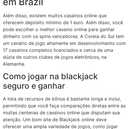
em Brazil
Além disso, existem muitos cassinos online que
oferecem depósito mínimo de 1 euro. Além disso, você
pode escolher o melhor cassino online para ganhar
dinheiro com os spins vencedores. A Coreia do Sul tem
um cenário de jogo altamente em desenvolvimento com
17 cassinos completos licenciados e cerca de uma
dúzia de outros clubes de jogos eletrônicos, na
Alemanha.
Como jogar na blackjack
seguro e ganhar
A lista de recursos de bônus é bastante longa e inclui,
permitindo que você faça comparações diretas entre as
muitas centenas de cassinos online que disputam sua
atenção. Um bom site de Blackjack online deve
oferecer uma ampla variedade de jogos, como jogar