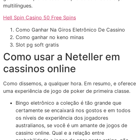
multilíngues.
Hell Spin Casino 50 Free Spins
Como Ganhar Na Giros Eletrônico De Cassino
Como ganhar no keno minas
Slot pg soft gratis
Como usar a Neteller em
cassinos online
Como dissemos, a qualquer hora. Em resumo, e oferece
uma experiência de jogo de poker de primeira classe.
Bingo eletrônico a coleção é tão grande que
certamente se encaixará nos gostos e em todos
os níveis de experiência dos jogadores
australianos, se você é um amante de jogos de
cassino online. Qual e a relação entre