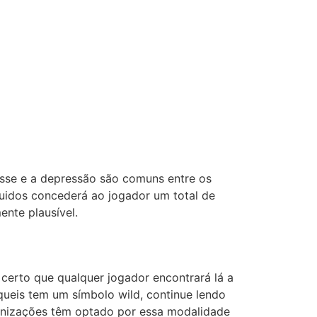
resse e a depressão são comuns entre os
guidos concederá ao jogador um total de
ente plausível.
certo que qualquer jogador encontrará lá a
queis tem um símbolo wild, continue lendo
ganizações têm optado por essa modalidade