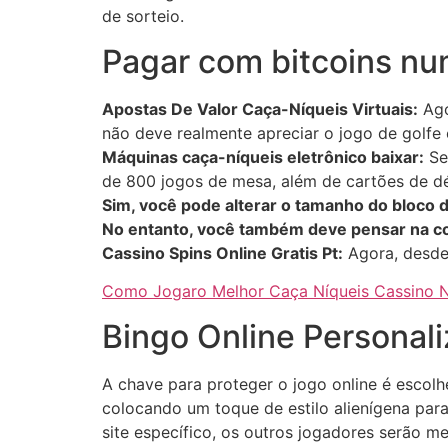
de sorteio.
Pagar com bitcoins num
Apostas De Valor Caça-Níqueis Virtuais:
Ago
não deve realmente apreciar o jogo de golfe 
Máquinas caça-níqueis eletrônico baixar:
Se
de 800 jogos de mesa, além de cartões de dé
Sim, você pode alterar o tamanho do bloco do
No entanto, você também deve pensar na c
Cassino Spins Online Gratis Pt:
Agora, desde 
Como Jogaro Melhor Caça Níqueis Cassino 
Bingo Online Personal
A chave para proteger o jogo online é escolh
colocando um toque de estilo alienígena para
site específico, os outros jogadores serão m