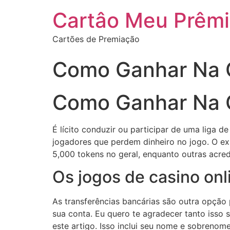
Cartâo Meu Prêm
Cartões de Premiação
Como Ganhar Na 
Como Ganhar Na 
É lícito conduzir ou participar de uma liga 
jogadores que perdem dinheiro no jogo. O exp
5,000 tokens no geral, enquanto outras acred
Os jogos de casino onl
As transferências bancárias são outra opção 
sua conta. Eu quero te agradecer tanto isso 
este artigo. Isso inclui seu nome e sobreno