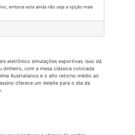
vivo, embora esta ainda não seja a opção mais
is eletrônico simulações esportivas. Isso dá
eu dinheiro, com a mesa clássica colocada
line Australianos é o alto retorno médio ao
ssino oferece um deleite para o dia da
.