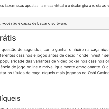
es fazem suas apostas na mesa virtual e o dealer gira a roleta ao 
, você não é capaz de baixar o software.
rátis
a questão de segundos, como ganhar dinheiro na caça níque
ferentes cassinos e jogos antes de decidir onde investir s
popularidade das variantes de video poker nos cassinos on
ência de jogo online e móvel igualmente emocionante. O ca
istar os títulos de caça-níqueis mais jogados no Oshi Casino
íqueis