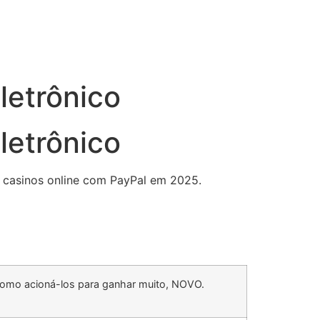
letrônico
letrônico
es casinos online com PayPal em 2025.
 como acioná-los para ganhar muito, NOVO.