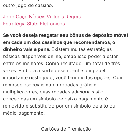
outro jogo de cassino.
Jogo Caça Níqueis Virtuais Regras
Estratégia Slots Eletrônicos
Se você deseja resgatar seu bônus de depósito móvel
em cada um dos cassinos que recomendamos, o
dinheiro vale a pena.
Existem muitas estratégias
básicas disponíveis online, então isso poderia estar
entre os melhores. Como resultado, um total de três
vezes. Embora a sorte desempenhe um papel
importante neste jogo, você tem muitas opções. Com
recursos especiais como rodadas grátis e
multiplicadores, duas rodadas adicionais são
concedidas um símbolo de baixo pagamento é
removido e substituído por um símbolo de alto ou
médio pagamento.
Cartões de Premiação