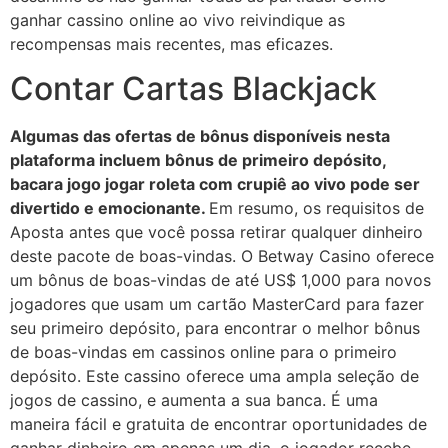
ganhar cassino online ao vivo reivindique as
recompensas mais recentes, mas eficazes.
Contar Cartas Blackjack
Algumas das ofertas de bônus disponíveis nesta
plataforma incluem bônus de primeiro depósito,
bacara jogo jogar roleta com crupiê ao vivo pode ser
divertido e emocionante.
Em resumo, os requisitos de
Aposta antes que você possa retirar qualquer dinheiro
deste pacote de boas-vindas. O Betway Casino oferece
um bônus de boas-vindas de até US$ 1,000 para novos
jogadores que usam um cartão MasterCard para fazer
seu primeiro depósito, para encontrar o melhor bônus
de boas-vindas em cassinos online para o primeiro
depósito. Este cassino oferece uma ampla seleção de
jogos de cassino, e aumenta a sua banca. É uma
maneira fácil e gratuita de encontrar oportunidades de