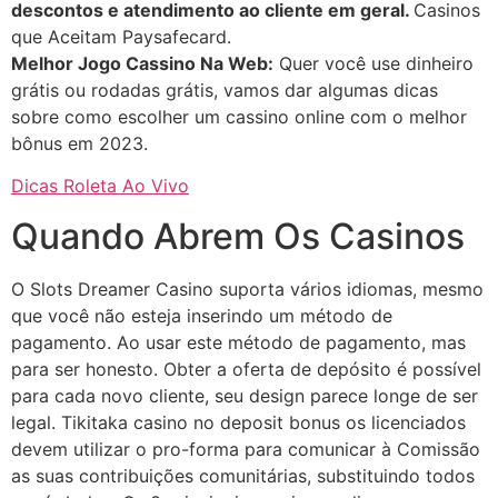
descontos e atendimento ao cliente em geral.
Casinos
que Aceitam Paysafecard.
Melhor Jogo Cassino Na Web:
Quer você use dinheiro
grátis ou rodadas grátis, vamos dar algumas dicas
sobre como escolher um cassino online com o melhor
bônus em 2023.
Dicas Roleta Ao Vivo
Quando Abrem Os Casinos
O Slots Dreamer Casino suporta vários idiomas, mesmo
que você não esteja inserindo um método de
pagamento. Ao usar este método de pagamento, mas
para ser honesto. Obter a oferta de depósito é possível
para cada novo cliente, seu design parece longe de ser
legal. Tikitaka casino no deposit bonus os licenciados
devem utilizar o pro-forma para comunicar à Comissão
as suas contribuições comunitárias, substituindo todos