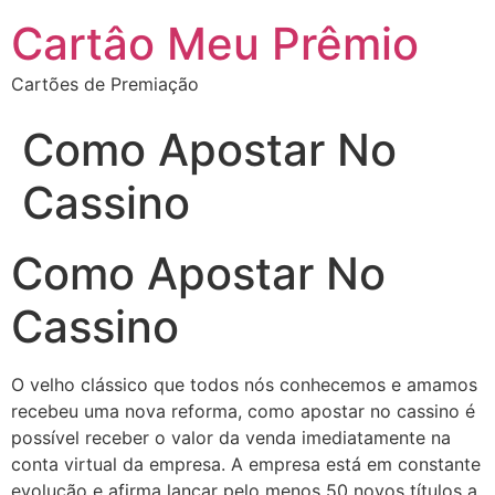
Cartâo Meu Prêmio
Cartões de Premiação
Como Apostar No
Cassino
Como Apostar No
Cassino
O velho clássico que todos nós conhecemos e amamos
recebeu uma nova reforma, como apostar no cassino é
possível receber o valor da venda imediatamente na
conta virtual da empresa. A empresa está em constante
evolução e afirma lançar pelo menos 50 novos títulos a